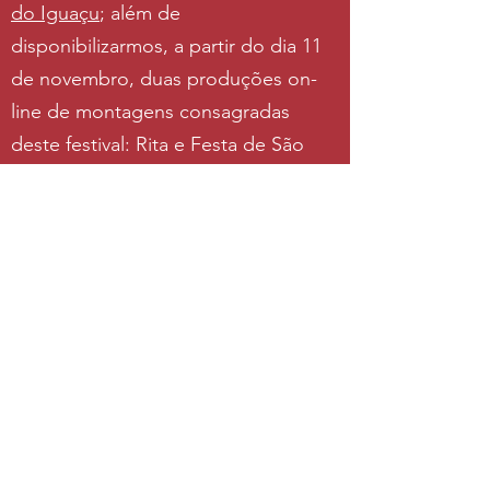
do Iguaçu
; além de
disponibilizarmos, a partir do dia 11
de novembro, duas produções on-
line de montagens consagradas
deste festival: Rita e Festa de São
João.
Também em
total consideração ao
contribuinte e ao
dinheiro público
empregado nos dispendiosos
pedidos de produção e contratação
de equipamentos pela EMBAP
-
todos cumpridos pelo FOP e ora
descartados pela decisão aqui
noticiada - otimizamo-los na medida